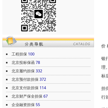
价
工程担保
100
银
北京投标保函
78
理
北京履约担保
332
标
北京预付款担保
372
北京支付款担保
114
担
北京财产保全担保
67
行
企业融资担保
55