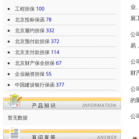
业
工程担保
100
展
北京投标保函
78
北京履约担保
332
公
北京预付款担保
372
易
北京支付款担保
114
公
北京财产保全担保
67
财
企业融资担保
55
中国建设银行保函
377
公
的
公
暂无数据